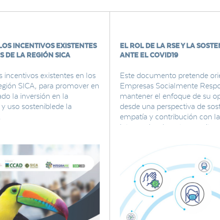
 LOS INCENTIVOS EXISTENTES
EL ROL DE LA RSE Y LA SOSTE
S DE LA REGIÓN SICA
ANTE EL COVID19
s incentivos existentes en los
Este documento pretende orie
región SICA, para promover en
Empresas Socialmente Respo
ado la inversión en la
mantener el enfoque de su o
y uso sosteniblede la
desde una perspectiva de sost
.
empatía y contribución con la
interesadas durante una situac
que se ejemplificará con la si
del COVID-19.