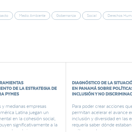
pacto
Medio Ambiente
Gobernanza
Social
Derechos Hum
RRAMIENTAS
DIAGNÓSTICO DE LA SITUACI
ENTO DE LA ESTRATEGIA DE
EN PANAMÁ SOBRE POLÍTICA
RA PYMES
INCLUSIÓN Y NO DISCRIMINA
s y medianas empresas
Para poder crear acciones qu
mérica Latina juegan un
permitan acelerar el avance e
ntal en la cohesión social,
inclusión y diversidad en las 
buyen significativamente a la
requería saber dónde estaban 
e empleo, de ingresos,
cuáles eran las acciones que 