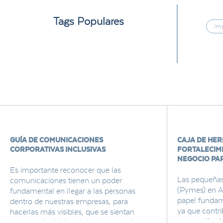
Tags Populares
Im
GUÍA DE COMUNICACIONES
CAJA DE HE
CORPORATIVAS INCLUSIVAS
FORTALECIMI
NEGOCIO PA
Es importante reconocer que las
Las pequeña
comunicaciones tienen un poder
(Pymes) en A
fundamental en llegar a las personas
papel fundame
dentro de nuestras empresas, para
ya que contri
hacerlas más visibles, que se sientan
generación d
seguras e incluidas, del mismo modo