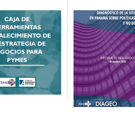
de la pobreza y dinamización
realizando ya en el sector emp
ad productiva de las
dónde estaban las oportunid
cales.
mejora.