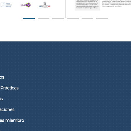
1
2
3
4
5
6
os
Prácticas
os
aciones
as miembro