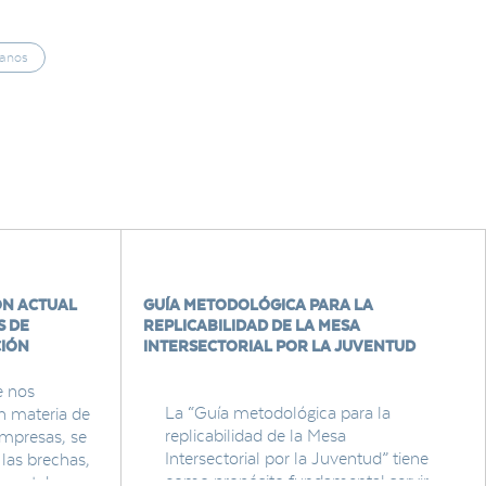
anos
ÓN ACTUAL
GUÍA METODOLÓGICA PARA LA
S DE
REPLICABILIDAD DE LA MESA
CIÓN
INTERSECTORIAL POR LA JUVENTUD
e nos
La “Guía metodológica para la
n materia de
replicabilidad de la Mesa
empresas, se
Intersectorial por la Juventud” tiene
las brechas,
como propósito fundamental servir
se estaban