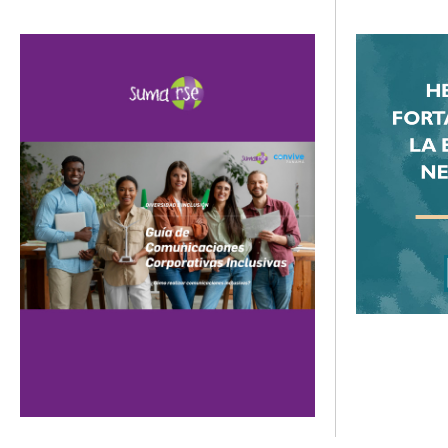
erradicación 
demostrarles a nuestros equipos, que el
de la activid
respeto dentro de los espacios
economías lo
corporativos es uno de los pilares.