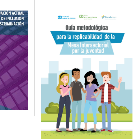
como un referente práctico y
resarial y
detallado para facilitar la replicación
ades de
exitosa del modelo de la Mesa
Intersectorial por la Juventud en
base a las experiencias obtenidas en
dos territorios (Santa Tecla y Santa
Ana) de El Salvador.