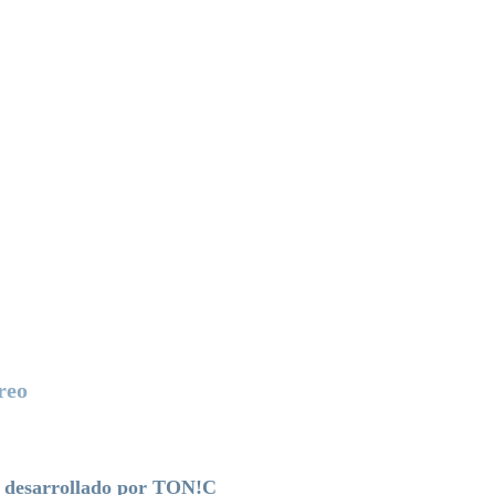
tos
 Prácticas
os
zaciones
sas miembro
io
to
reo
acto@centrors-ca.org
o desarrollado por TON!C