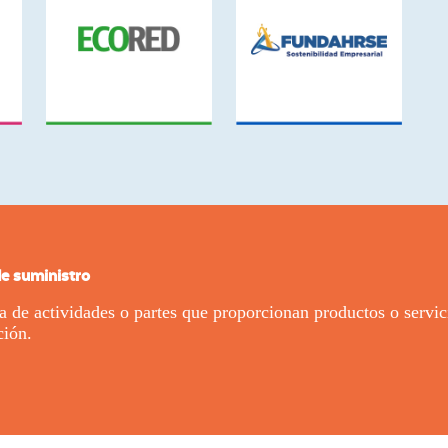
e suministro
a de actividades o partes que proporcionan productos o servici
ción.