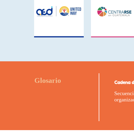
Glosario
Cadena d
Secuenci
organiza