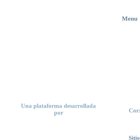
Menu
Proyec
Buenas
Recurs
Organi
Empre
Glosar
Contac
Una plataforma desarrollada
Cor
por
cont
Siti