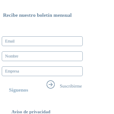
Recibe nuestro boletín mensual
Noticias y buenas prácticas sobre la gestión sostenible de
la Región Centroamericana.
Suscribirme
Síguenos
FACEBOOK
INSTAGRAM
TWITTER
Aviso de privacidad