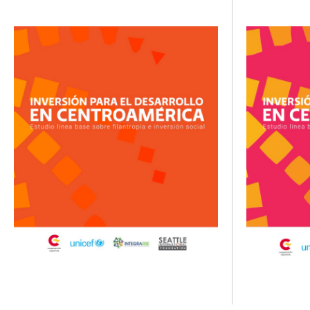
social que rea
país.