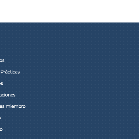
1
2
3
4
5
6
os
Prácticas
os
aciones
as miembro
o
to