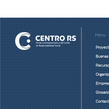
Menu
Proyect
Buenas 
Recurs
Organiz
Empres
Glosari
Contac