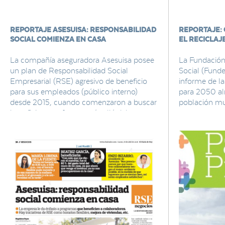
REPORTAJE ASESUISA: RESPONSABILIDAD
REPORTAJE: 
SOCIAL COMIENZA EN CASA
EL RECICLAJ
La compañía aseguradora Asesuisa posee
La Fundación
un plan de Responsabilidad Social
Social (Funde
Empresarial (RSE) agresivo de beneficio
informe de l
para sus empleados (público interno)
para 2050 al
desde 2015, cuando comenzaron a buscar
población mun
beneficios que fueran más allá del
supone grande
reconocimiento económico.
sociedad, co
medio ambie