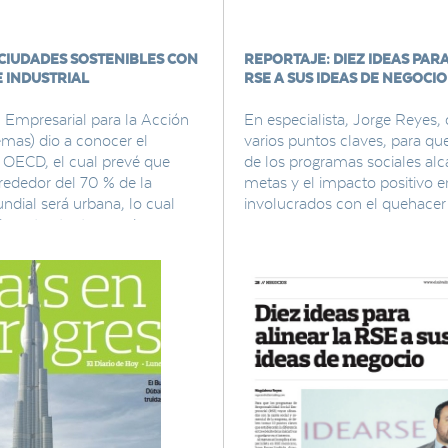
CIUDADES SOSTENIBLES CON
REPORTAJE: DIEZ IDEAS PAR
E INDUSTRIAL
RSE A SUS IDEAS DE NEGOCIO
 Empresarial para la Acción
En especialista, Jorge Reyes,
mas) dio a conocer el
varios puntos claves, para que
a OECD, el cual prevé que
de los programas sociales alc
rededor del 70 % de la
metas y el impacto positivo e
dial será urbana, lo cual
involucrados con el quehacer
s retos tanto para la
mo para la economía y el
nte.