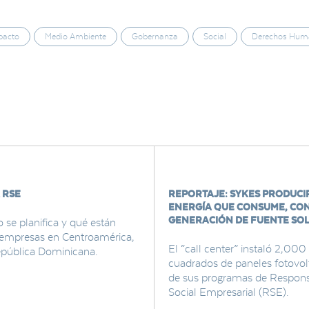
pacto
Medio Ambiente
Gobernanza
Social
Derechos Hum
 RSE
REPORTAJE: SYKES PRODUCIR
ENERGÍA QUE CONSUME, CO
GENERACIÓN DE FUENTE SO
se planifica y qué están
 empresas en Centroamérica,
El “call center” instaló 2,00
pública Dominicana.
cuadrados de paneles fotovol
de sus programas de Respons
Social Empresarial (RSE).