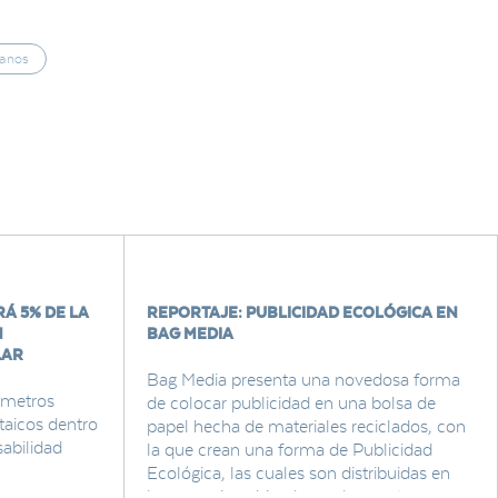
anos
Á 5% DE LA
REPORTAJE: PUBLICIDAD ECOLÓGICA EN
N
BAG MEDIA
LAR
Bag Media presenta una novedosa forma
0 metros
de colocar publicidad en una bolsa de
taicos dentro
papel hecha de materiales reciclados, con
abilidad
la que crean una forma de Publicidad
Ecológica, las cuales son distribuidas en
los negocios ubicados en los centros