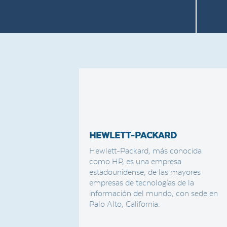
HEWLETT-PACKARD
Hewlett-Packard, más conocida
como HP, es una empresa
estadounidense, de las mayores
empresas de tecnologías de la
información del mundo, con sede en
Palo Alto, California.