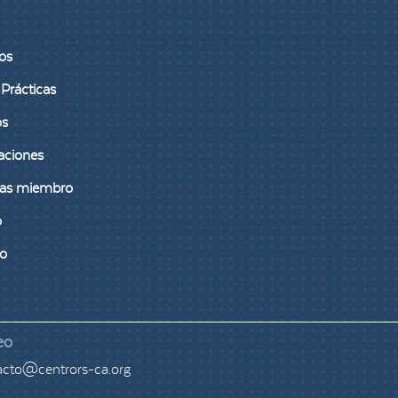
os
Prácticas
os
aciones
as miembro
o
to
eo
acto@centrors-ca.org