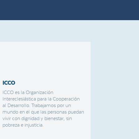
ICCO
ICCO es la Organización
Intereclesiástica para la Cooperación
al Desarrollo. Trabajamos por un
mundo en el que las personas puedan
vivir con dignidad y bienestar, sin
pobreza e injusticia.