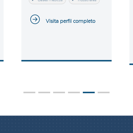
Gases médicos
Industriales
Visita perfil completo
1
2
3
4
5
6