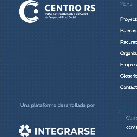
Menu
Proyect
Buenas 
Recurs
Organiz
Empres
Glosari
Contac
Una plataforma desarrollada por
Corr
cont