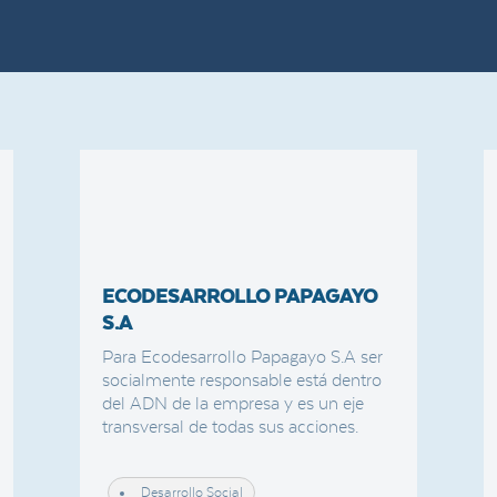
ECODESARROLLO PAPAGAYO
S.A
Para Ecodesarrollo Papagayo S.A ser
socialmente responsable está dentro
del ADN de la empresa y es un eje
transversal de todas sus acciones.
Desarrollo Social