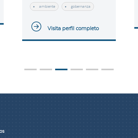
ambiente
gobernanza
Visita perfil completo
1
2
3
4
5
6
os