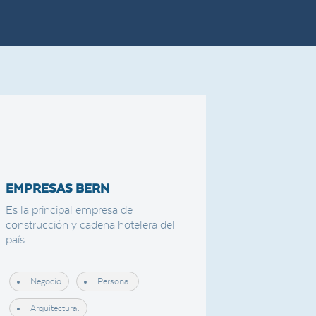
EMPRESAS BERN
Es la principal empresa de
construcción y cadena hotelera del
país.
Negocio
Personal
Arquitectura.